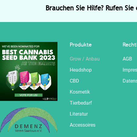
Brauchen Sie Hilfe? Rufen Sie
Produkte
Recht
Grow / Anbau
AGB
Headshop
Impre
CBD
Daten
Kosmetik
Tierbedarf
Literatur
Accessoires