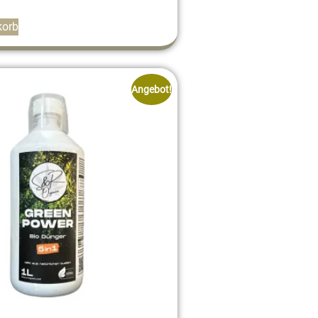
korb
Angebot!