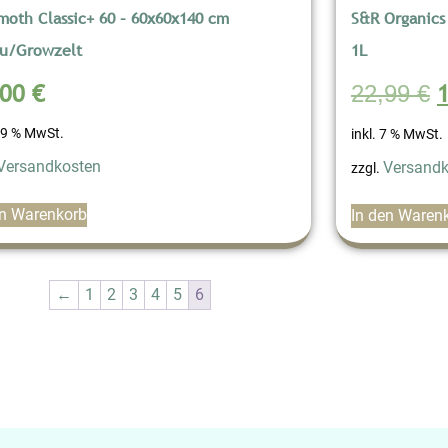
oth Classic+ 60 – 60x60x140 cm
S&R Organics
u/Growzelt
1L
,00
€
22,99
€
 19 % MwSt.
inkl. 7 % MwSt.
Versandkosten
Versandk
zzgl.
en Warenkorb
In den Waren
←
1
2
3
4
5
6