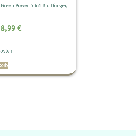
 Green Power 5 in1 Bio Dünger,
18,99
€
osten
korb