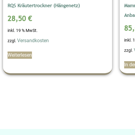
RQS Kräutertrockner (Hängenetz)
Mamm
Anba
28,50
€
85
inkl. 19 % MwSt.
inkl.
Versandkosten
zzgl.
zzgl.
Weiterlesen
In d