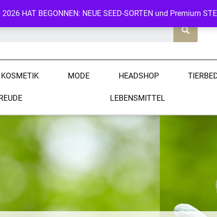
N 2026 HAT BEGONNEN: NEUE SEED-SORTEN und Premium ST
KOSMETIK
MODE
HEADSHOP
TIERBE
REUDE
LEBENSMITTEL