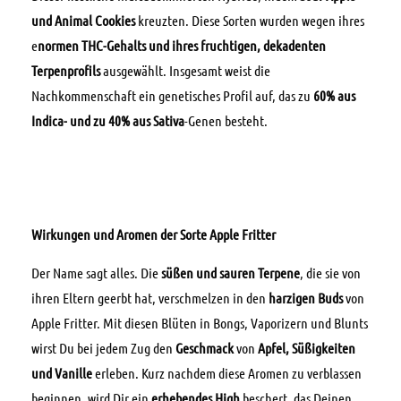
und Animal Cookies
kreuzten. Diese Sorten wurden wegen ihres
e
normen THC-Gehalts und ihres fruchtigen, dekadenten
Terpenprofils
ausgewählt. Insgesamt weist die
Nachkommenschaft ein genetisches Profil auf, das zu
60% aus
Indica- und zu 40% aus Sativa
-Genen besteht.
Wirkungen und Aromen der Sorte Apple Fritter
Der Name sagt alles. Die
süßen und sauren Terpene
, die sie von
ihren Eltern geerbt hat, verschmelzen in den
harzigen Buds
von
Apple Fritter. Mit diesen Blüten in Bongs, Vaporizern und Blunts
wirst Du bei jedem Zug den
Geschmack
von
Apfel, Süßigkeiten
und Vanille
erleben. Kurz nachdem diese Aromen zu verblassen
beginnen, wird Dir ein
erhebendes High
beschert, das Deinen