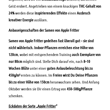
Geist erobert. Angetrieben von einem knackigen
THC-Gehalt von
24%
werden diese
inspirierenden Effekte
einen
Ausbruch
kreativer Energie
auslösen.
Anbaueigenschaften der Samen von Apple Fritter
Samen von Apple Fritter gedeihen fast überall gut – sie sind
nicht wählerisch. Indoor-Pflanzen erreichen eine Höhe von
120cm
, wobei mit entsprechendem Training
auch Exemplare von
nur 80cm
möglich sind. Stelle Dich darauf ein, nach
8–10
Wochen Blüte
unter einer
guten Anbaubeleuchtung bis zu
450g/m²
ernten zu können. Im
Freien wirst Du Deine Pflanzen
bis zu einer Höhe von 150cm
heranwachsen sehen. Und Anfang
Oktober werden sie Dir einen Ertrag von
450–500g/Pflanze
schenken.
Eckdaten der Sorte „Apple Fritter
“