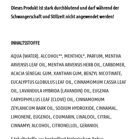
Dieses Produkt ist stark durchblutend und darf w
ä
hrend der
Schwangerschaft und Stillzeit nicht angewendet werden!
INHALTSSTOFFE
AQUA (WATER), ALCOHOL**, MENTHOL*, PARFUM, MENTHA
ARVENSIS LEAF OIL, MENTHA ARVENSIS HERB OIL, CARBOMER,
ACACIA SENEGAL GUM, XANTHAN GUM, BENZYL NICOTINATE,
EUCALYPTUS GLOBULUS LEAF OIL, CINNAMOMUM CASSIA LEAF
OIL, LAVANDULA HYBRIDA (LAVANDIN) OIL, EUGENIA
CARYOPHYLLUS LEAF (CLOVE) OIL, CINNAMOMUM
ZEYLANICUM BARK OIL, SODIUM HYDROXIDE, CINNAMAL,
LIMONENE, EUGENOL, COUMARIN, LINALOOL, CITRAL,
CINNAMYL ALCOHOL, CITRONELLOL, GERANIOL
* Inhaltsstoffe aus kontrolliert biologischem Anbau