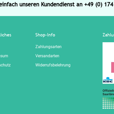
 einfach unseren Kundendienst an +49 (0) 17
liches
Shop-Info
Zahlu
Zahlungsarten
ssum
Versandarten
schutz
Widerrufsbelehrung