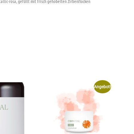
allic-rosa, gefüllt mit frisch gehobelten Zirbenflocken
Angebot!