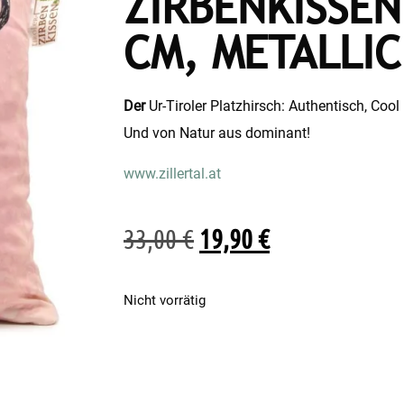
ZIRBENKISSEN
CM, METALLI
Der
Ur-Tiroler Platzhirsch: Authentisch, Coo
Und von Natur aus dominant!
www.zillertal.at
33,00
€
19,90
€
Nicht vorrätig