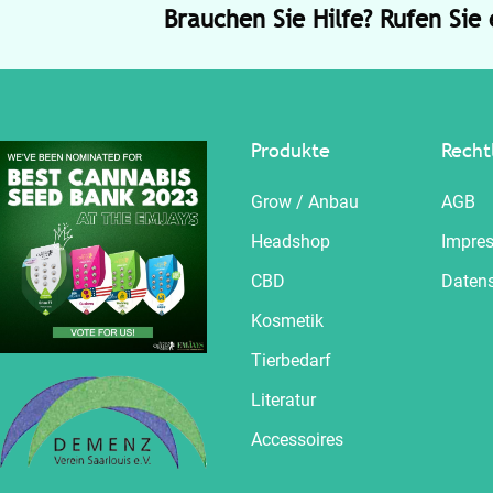
Brauchen Sie Hilfe? Rufen Sie
Produkte
Recht
Grow / Anbau
AGB
Headshop
Impre
CBD
Daten
Kosmetik
Tierbedarf
Literatur
Accessoires