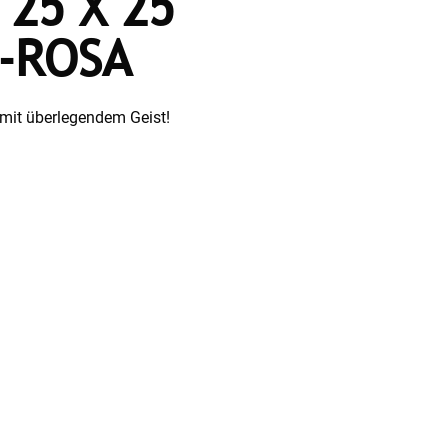
 25 X 25
C-ROSA
l mit überlegendem Geist!