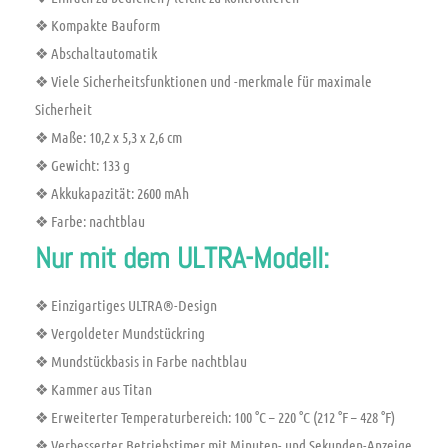
❖ Kompakte Bauform
❖ Abschaltautomatik
❖ Viele Sicherheitsfunktionen und -merkmale für maximale
Sicherheit
❖ Maße: 10,2 x 5,3 x 2,6 cm
❖ Gewicht: 133 g
❖ Akkukapazität: 2600 mAh
❖ Farbe: nachtblau
Nur mit dem ULTRA-Modell:
❖ Einzigartiges ULTRA®-Design
❖ Vergoldeter Mundstückring
❖ Mundstückbasis in Farbe nachtblau
❖ Kammer aus Titan
❖ Erweiterter Temperaturbereich: 100 °C – 220 °C (212 °F – 428 °F)
❖ Verbesserter Betriebstimer mit Minuten- und Sekunden-Anzeige