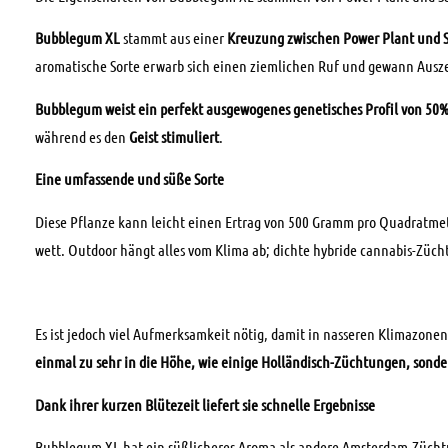
Bubblegum XL
stammt aus einer
Kreuzung zwischen Power Plant und 
aromatische Sorte erwarb sich einen ziemlichen Ruf und gewann Aus
Bubblegum weist ein perfekt ausgewogenes genetisches Profil von 50%
während es den
Geist stimuliert
.
Eine umfassende und süße Sorte
Diese Pflanze kann leicht einen Ertrag von 500 Gramm pro Quadratmeter
wett. Outdoor hängt alles vom Klima ab; dichte hybride cannabis-Züch
Es ist jedoch viel Aufmerksamkeit nötig, damit in nasseren Klimazon
einmal zu sehr in die Höhe, wie einige Holländisch-Züchtungen, sonde
Dank ihrer kurzen Blütezeit liefert sie schnelle Ergebnisse
Bubblegum XL hat ein süßlicheres Aroma als andere Amsterdam-Züchtu