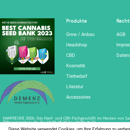
Produkte
Recht
Grow / Anbau
AGB
Headshop
Impre
CBD
Daten
Kosmetik
Tierbedarf
Literatur
Accessoires
HANFREUDE 2026: Das Hanf- und CBD-Fachgeschäft im Herzen von Saa
Öffnungszeiten
: Mo-Fr: 10:00-18:30 Sa: 10:00-16:30
Diese Website verwendet Cookies, um Ihre Erfahrung zu verbes