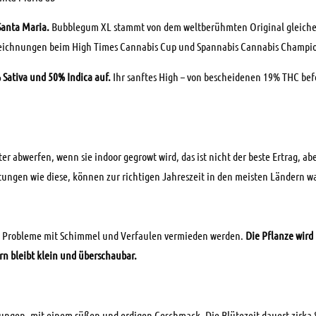
Santa Maria.
Bubblegum XL stammt von dem weltberühmten Original gleiche
zeichnungen beim High Times Cannabis Cup und Spannabis Cannabis Champio
 Sativa und 50% Indica auf.
Ihr sanftes High – von bescheidenen 19% THC bef
 abwerfen, wenn sie indoor gegrowt wird, das ist nicht der beste Ertrag, ab
tungen wie diese, können zur richtigen Jahreszeit in den meisten Ländern w
en Probleme mit Schimmel und Verfaulen vermieden werden.
Die Pflanze wird 
rn bleibt klein und überschaubar.
ngen, mit einem süßen und erdigen Geschmack. Die Blütezeit dauert zirka 8