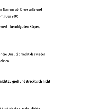
n Namens ab. Diese süße und
n’s Cup 2005.
euert –
beruhigt den Körper
,
er die Qualität macht das wieder
achsen.
nicht zu groß und streckt sich nicht
 bis 9 Wochen, wobei dichte,