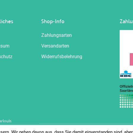
liches
Shop-Info
Zahlu
Zahlungsarten
ssum
Versandarten
schutz
Widerrufsbelehrung
rlouis
sern. Wir gehen davon aus, dass Sie damit einverstanden sind, abe